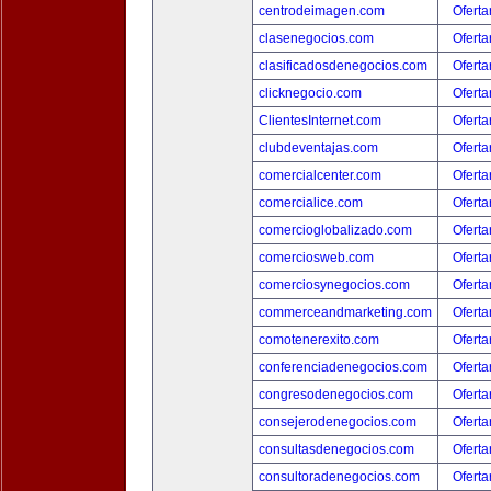
centrodeimagen.com
Oferta
clasenegocios.com
Oferta
clasificadosdenegocios.com
Oferta
clicknegocio.com
Oferta
ClientesInternet.com
Oferta
clubdeventajas.com
Oferta
comercialcenter.com
Oferta
comercialice.com
Oferta
comercioglobalizado.com
Oferta
comerciosweb.com
Oferta
comerciosynegocios.com
Oferta
commerceandmarketing.com
Oferta
comotenerexito.com
Oferta
conferenciadenegocios.com
Oferta
congresodenegocios.com
Oferta
consejerodenegocios.com
Oferta
consultasdenegocios.com
Oferta
consultoradenegocios.com
Oferta