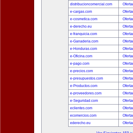
distribucioncomercial.com
Oferta
e-cargas.com
Oferta
e-cosmetica.com
Oferta
e-derecho.eu
Oferta
e-franquicia.com
Oferta
e-Ganaderia.com
Oferta
e-Honduras.com
Oferta
e-Oficina.com
Oferta
e-pago.com
Oferta
e-precios.com
Oferta
e-presupuestos.com
Oferta
e-Productos.com
Oferta
e-proveedores.com
Oferta
e-Seguridad.com
Oferta
eclientes.com
Oferta
ecomercios.com
Oferta
ederecho.eu
Oferta