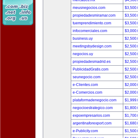
mercados.mx
$4,500
meusnegocios.com
$3,500
propiedadesmiramar.com
$3,500
tuemprendimiento.com
$3,500
infocomerciales.com
$3,000
business.uy
$2,500
meetingsbydesign.com
$2,500
negocios.uy
$2,500
propiedadesmadrid.es
$2,500
PublicidadGratis.com
$2,500
seunegocio.com
$2,500
e-Clientes.com
$2,000
e-Comercios.com
$2,000
plataformadenegocio.com
$1,999
negocioestrategico.com
$1,800
expoempresarios.com
$1,700
argentinaforexport.com
$1,680
e-Publicity.com
$1,500