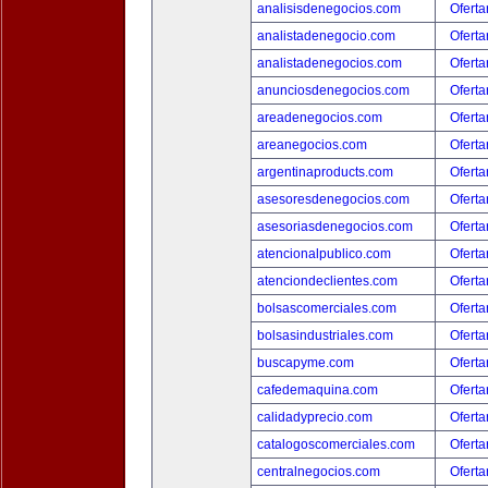
analisisdenegocios.com
Oferta
analistadenegocio.com
Oferta
analistadenegocios.com
Oferta
anunciosdenegocios.com
Oferta
areadenegocios.com
Oferta
areanegocios.com
Oferta
argentinaproducts.com
Oferta
asesoresdenegocios.com
Oferta
asesoriasdenegocios.com
Oferta
atencionalpublico.com
Oferta
atenciondeclientes.com
Oferta
bolsascomerciales.com
Oferta
bolsasindustriales.com
Oferta
buscapyme.com
Oferta
cafedemaquina.com
Oferta
calidadyprecio.com
Oferta
catalogoscomerciales.com
Oferta
centralnegocios.com
Oferta