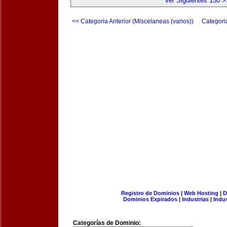
Ver Siguientes 150 >
<< Categoria Anterior (Miscelaneas (varios))
Categori
Registro de Dominios
|
Web Hosting
|
D
Dominios Expirados
|
Industrias
|
Indu
Categorías de Dominio: