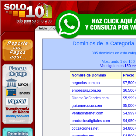
Dominios de la Categoría
385 dominios en esta categ
Mostrando 1 de 150
Ver siguientes 150 >>
Nombre de Dominio
Precio
negocios.com.pa
$7,500
empresas.com.pa
$6,500
DirectoDeFabrica.com
$5,999
guiamercosur.com
$5,000
VentasInternet.com
$4,999
productosdigitales.com
$4,950
cotizaciones.net
$4,800