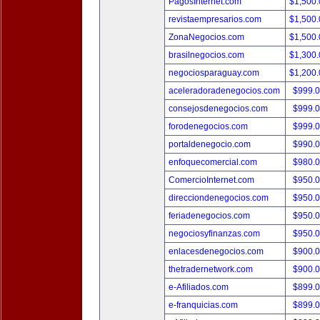
PagosInternet.com
$1,500
revistaempresarios.com
$1,500
ZonaNegocios.com
$1,500
brasilnegocios.com
$1,300
negociosparaguay.com
$1,200
aceleradoradenegocios.com
$999.
consejosdenegocios.com
$999.
forodenegocios.com
$999.
portaldenegocio.com
$990.
enfoquecomercial.com
$980.
ComercioInternet.com
$950.
direcciondenegocios.com
$950.
feriadenegocios.com
$950.
negociosyfinanzas.com
$950.
enlacesdenegocios.com
$900.
thetradernetwork.com
$900.
e-Afiliados.com
$899.
e-franquicias.com
$899.