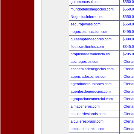
guiamercosul.com
$550.
mundodelosnegocios.com
$550.
NegociosInternet.net
$550.
seguropymes.com
$550.
negociosenaccion.com
$495.
guiaemprendedores.com
$380.
fidelizarclientes.com
$345.
propiedadesvalencia.es
$295.
abcnegocios.com
Oferta
academiadenegocios.com
Oferta
agenciadecoches.com
Oferta
agendadereuniones.com
Oferta
agentesdenegocios.com
Oferta
agrupacioncomercial.com
Oferta
almaceneros.com
Oferta
alquilerdestands.com
Oferta
alquileresbrasil.com
Oferta
ambitocomercial.com
Oferta