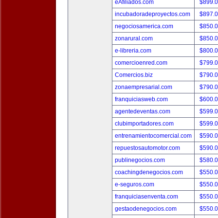
eAfiliados.com
$899.
incubadoradeproyectos.com
$897.
negociosamerica.com
$850.
zonarural.com
$850.
e-libreria.com
$800.
comercioenred.com
$799.
Comercios.biz
$790.
zonaempresarial.com
$790.
franquiciasweb.com
$600.
agentedeventas.com
$599.
clubimportadores.com
$599.
entrenamientocomercial.com
$590.
repuestosautomotor.com
$590.
publinegocios.com
$580.
coachingdenegocios.com
$550.
e-seguros.com
$550.
franquiciasenventa.com
$550.
gestaodenegocios.com
$550.