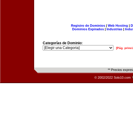
Registro de Dominios
|
Web Hosting
|
D
Dominios Expirados
|
Industrias
|
Indu
Categorías de Dominio:
[Pág. princi
** Precios expre
© 2002/2022 Solo10.com