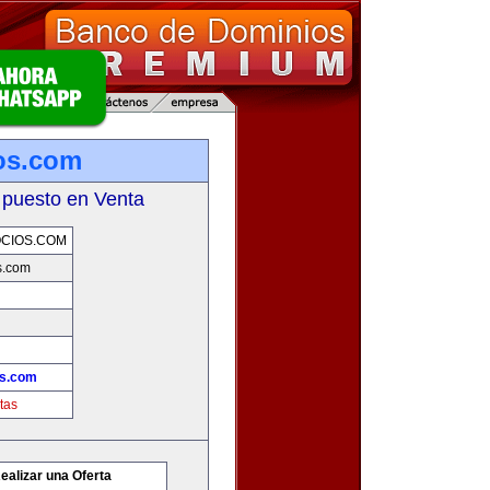
os.com
 puesto en Venta
CIOS.COM
s.com
os.com
tas
ealizar una Oferta