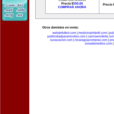
COMPRAR AHORA
Precio $
550.00
Precio 
COMPRAR AHORA
Otros dominios en venta:
webdefutbol.com
|
medicinainfantil.com
|
pub
publicidadparamoviles.com
|
carrosenoferta.co
suvacacion.com
|
nicaraguacompras.com
|
pr
zonademedios.com
|