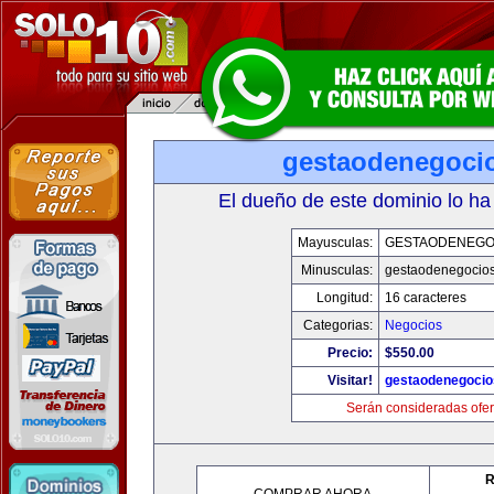
gestaodenegoci
El dueño de este dominio lo ha
Mayusculas:
GESTAODENEGO
Minusculas:
gestaodenegocio
Longitud:
16 caracteres
Categorias:
Negocios
Precio:
$550.00
Visitar!
gestaodenegoci
Serán consideradas ofer
R