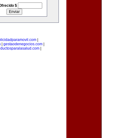
Ofrecido $
licidadparamovil.com
|
m
|
gestaodenegocios.com
|
uductosparalasalud.com
|