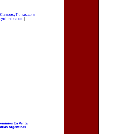
CamposyTierras.com
|
yclientes.com
|
ominios En Venta
strias Argentinas