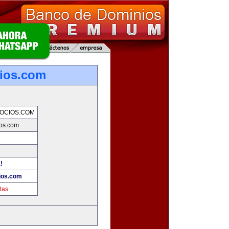
ios.com
OCIOS.COM
os.com
!
ios.com
tas