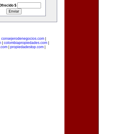
Ofrecido $
|
consejerodenegocios.com
|
m
|
colombiapropiedades.com
|
.com
|
propiedadestop.com
|