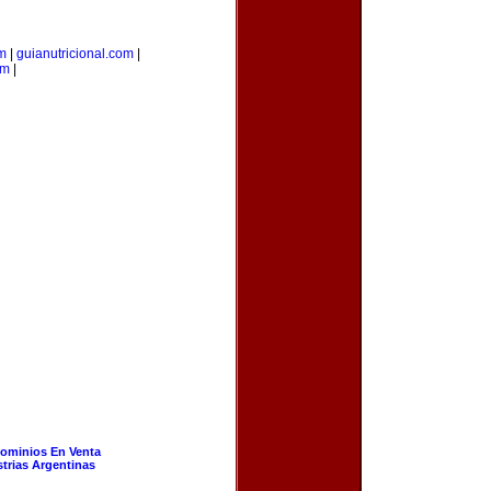
om
|
guianutricional.com
|
om
|
ominios En Venta
strias Argentinas