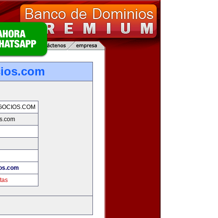
cios.com
GOCIOS.COM
s.com
!
os.com
tas