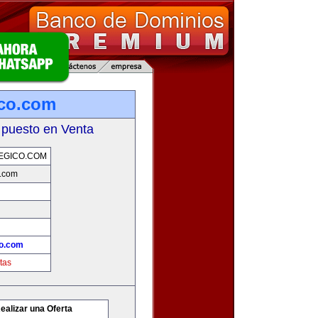
ico.com
 puesto en Venta
EGICO.COM
o.com
co.com
tas
ealizar una Oferta