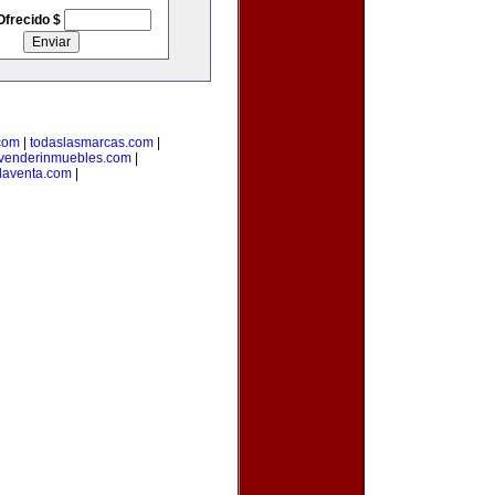
Ofrecido $
com
|
todaslasmarcas.com
|
venderinmuebles.com
|
laventa.com
|