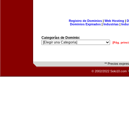
Registro de Dominios
|
Web Hosting
|
D
Dominios Expirados
|
Industrias
|
Indu
Categorías de Dominio:
[Pág. princi
** Precios expre
© 2002/2022 Solo10.com