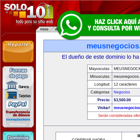
meusnegocios
El dueño de este dominio lo ha
Mayusculas:
MEUSNEGOCI
Minusculas:
meusnegocios
Longitud:
12 caracteres
Categorias:
Negocios
Precio:
$3,500.00
Visitar!
meusnegocios
Serán consideradas ofer
R