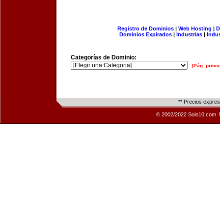
Registro de Dominios
|
Web Hosting
|
D
Dominios Expirados
|
Industrias
|
Indu
Categorías de Dominio:
[Pág. princi
** Precios expre
© 2002/2022 Solo10.com