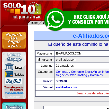
e-Afiliados.
El dueño de este dominio lo ha
Mayusculas:
E-AFILIADOS.COM
Minusculas:
e-afiliados.com
Longitud:
11 caracteres
Categorias:
Compras y Comercio ElectrÃ³nico
,
Info
Negocios
,
Web Hosting y Dominios
Precio:
$899.00
Visitar!
e-afiliados.com
Serán consideradas ofer