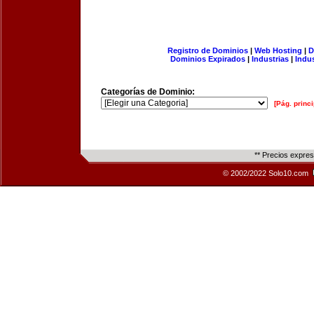
Registro de Dominios
|
Web Hosting
|
D
Dominios Expirados
|
Industrias
|
Indu
Categorías de Dominio:
[Pág. princi
** Precios expre
© 2002/2022 Solo10.com