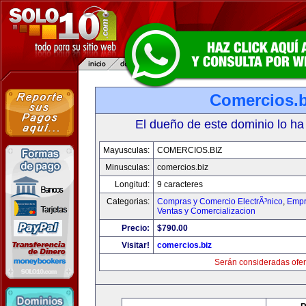
Comercios.b
El dueño de este dominio lo ha
Mayusculas:
COMERCIOS.BIZ
Minusculas:
comercios.biz
Longitud:
9 caracteres
Categorias:
Compras y Comercio ElectrÃ³nico
,
Empr
Ventas y Comercializacion
Precio:
$790.00
Visitar!
comercios.biz
Serán consideradas ofer