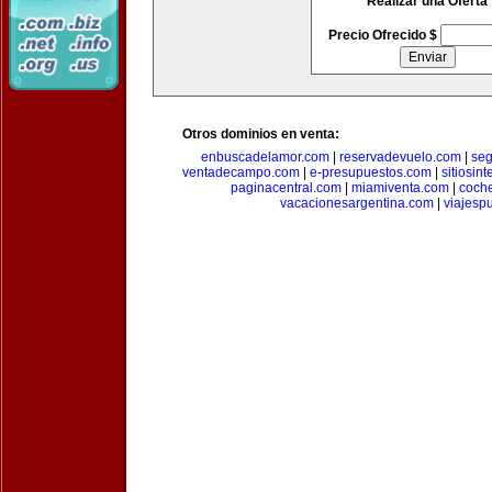
Realizar una Oferta
Precio Ofrecido $
Otros dominios en venta:
enbuscadelamor.com
|
reservadevuelo.com
|
se
ventadecampo.com
|
e-presupuestos.com
|
sitiosin
paginacentral.com
|
miamiventa.com
|
coch
vacacionesargentina.com
|
viajesp