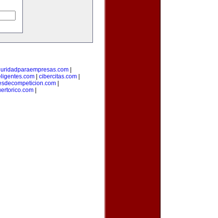
guridadparaempresas.com
|
teligentes.com
|
cibercitas.com
|
esdecompeticion.com
|
uertorico.com
|