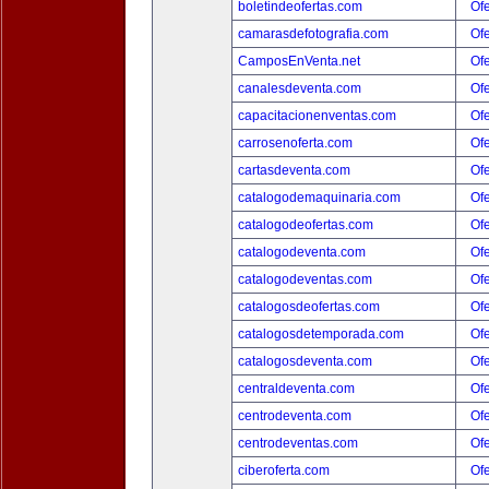
boletindeofertas.com
Ofe
camarasdefotografia.com
Ofe
CamposEnVenta.net
Ofe
canalesdeventa.com
Ofe
capacitacionenventas.com
Ofe
carrosenoferta.com
Ofe
cartasdeventa.com
Ofe
catalogodemaquinaria.com
Ofe
catalogodeofertas.com
Ofe
catalogodeventa.com
Ofe
catalogodeventas.com
Ofe
catalogosdeofertas.com
Ofe
catalogosdetemporada.com
Ofe
catalogosdeventa.com
Ofe
centraldeventa.com
Ofe
centrodeventa.com
Ofe
centrodeventas.com
Ofe
ciberoferta.com
Ofe