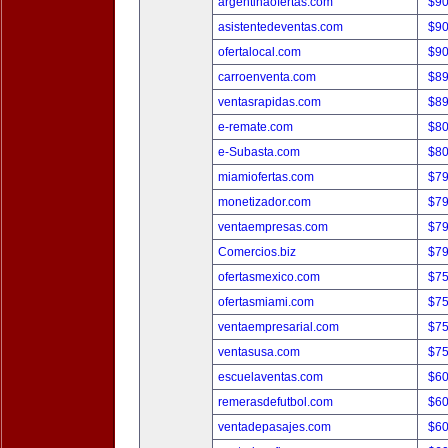
argentinaofertas.com
$9
asistentedeventas.com
$9
ofertalocal.com
$9
carroenventa.com
$8
ventasrapidas.com
$8
e-remate.com
$8
e-Subasta.com
$8
miamiofertas.com
$7
monetizador.com
$7
ventaempresas.com
$7
Comercios.biz
$7
ofertasmexico.com
$7
ofertasmiami.com
$7
ventaempresarial.com
$7
ventasusa.com
$7
escuelaventas.com
$6
remerasdefutbol.com
$6
ventadepasajes.com
$6