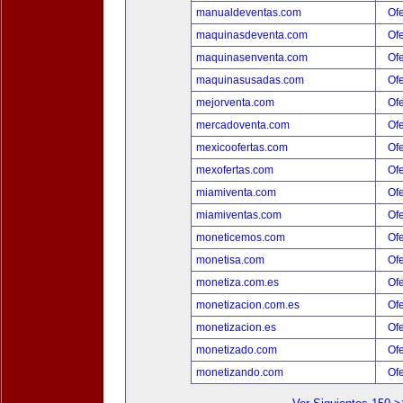
manualdeventas.com
Ofe
maquinasdeventa.com
Ofe
maquinasenventa.com
Ofe
maquinasusadas.com
Ofe
mejorventa.com
Ofe
mercadoventa.com
Ofe
mexicoofertas.com
Ofe
mexofertas.com
Ofe
miamiventa.com
Ofe
miamiventas.com
Ofe
moneticemos.com
Ofe
monetisa.com
Ofe
monetiza.com.es
Ofe
monetizacion.com.es
Ofe
monetizacion.es
Ofe
monetizado.com
Ofe
monetizando.com
Ofe