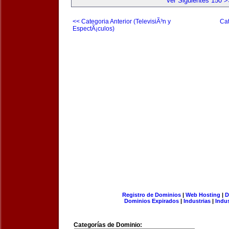
Ver Siguientes 150 >
<< Categoria Anterior (TelevisiÃ³n y
Cat
EspectÃ¡culos)
Registro de Dominios
|
Web Hosting
|
D
Dominios Expirados
|
Industrias
|
Indu
Categorías de Dominio: