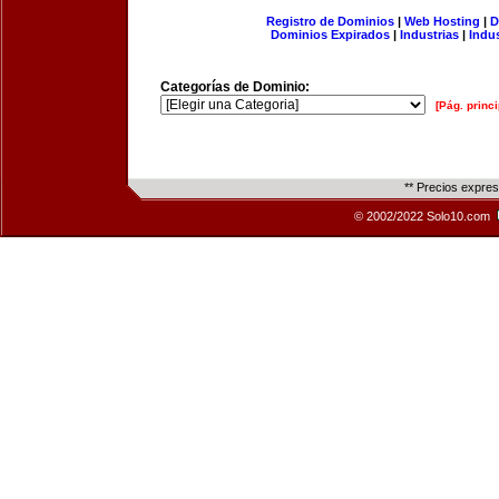
Registro de Dominios
|
Web Hosting
|
D
Dominios Expirados
|
Industrias
|
Indu
Categorías de Dominio:
[Pág. princi
** Precios expre
© 2002/2022 Solo10.com