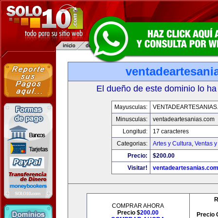
ventadeartesani
El dueño de este dominio lo ha
Mayusculas:
VENTADEARTESANIAS
Minusculas:
ventadeartesanias.com
Longitud:
17 caracteres
Categorias:
Artes y Cultura
,
Ventas y
Precio:
$200.00
Visitar!
ventadeartesanias.co
R
COMPRAR AHORA
Precio $
200.00
Precio 