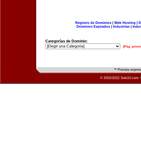
Registro de Dominios
|
Web Hosting
|
D
Dominios Expirados
|
Industrias
|
Indu
Categorías de Dominio:
[Pág. princi
** Precios expre
© 2002/2022 Solo10.com