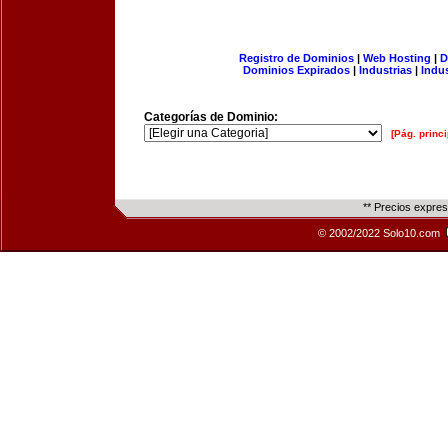
Registro de Dominios
|
Web Hosting
|
D
Dominios Expirados
|
Industrias
|
Indu
Categorías de Dominio:
[Pág. princi
** Precios expre
© 2002/2022 Solo10.com