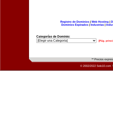
Registro de Dominios
|
Web Hosting
|
D
Dominios Expirados
|
Industrias
|
Indu
Categorías de Dominio:
[Pág. princi
** Precios expre
© 2002/2022 Solo10.com