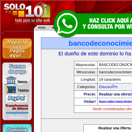
bancodeconocimi
El dueño de este dominio lo ha
Mayusculas:
BANCODECONOCI
Minusculas:
bancodeconocimien
Longitud:
19 caracteres
Categorias:
EducaciÃ³n
Precio:
Realizar una oferta!
Visitar!
bancodeconocimie
Serán consideradas ofer
Realizar una Oferta