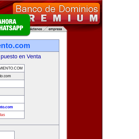
ento.com
 puesto en Venta
MIENTO.COM
to.com
nto.com
tas