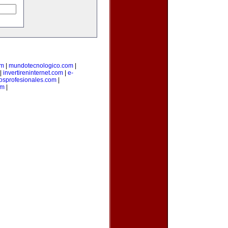
om
|
mundotecnologico.com
|
|
invertireninternet.com
|
e-
iosprofesionales.com
|
om
|