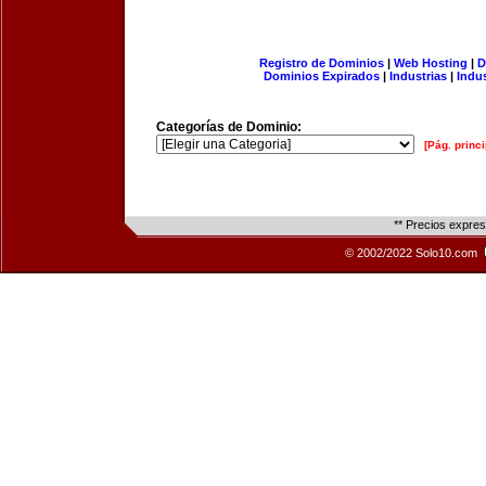
Registro de Dominios
|
Web Hosting
|
D
Dominios Expirados
|
Industrias
|
Indu
Categorías de Dominio:
[Pág. princi
** Precios expre
© 2002/2022 Solo10.com