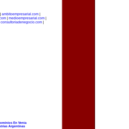
|
ambitoempresarial.com
|
.com
|
medioempresarial.com
|
|
consultoriadenegocio.com
|
ominios En Venta
strias Argentinas