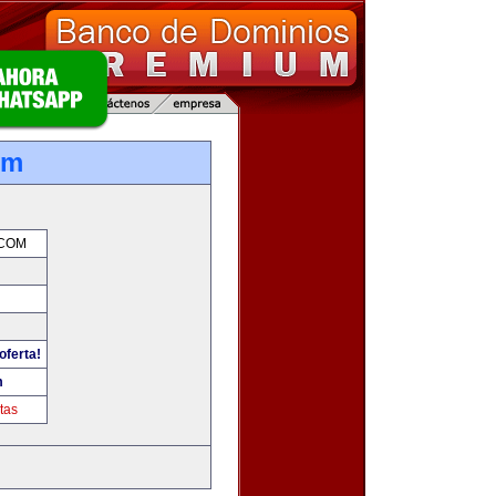
om
.COM
oferta!
m
tas