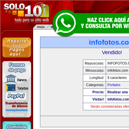
infofotos.c
Vendido!
Mayusculas:
INFOFOTOS
Minusculas:
infofotos.com
Longitud:
9 caracteres
Categorias:
Portales
Precio:
Realizar una 
Visitar!
infofotos.co
Serán consideradas ofer