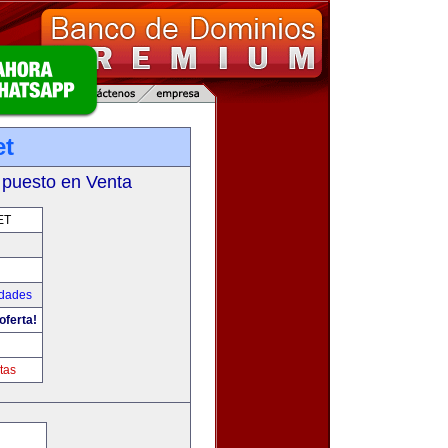
et
 puesto en Venta
ET
udades
oferta!
tas