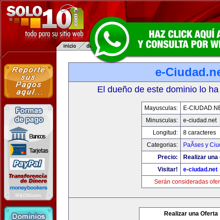
e-Ciudad.n
El dueño de este dominio lo ha
Mayusculas:
E-CIUDAD.N
Minusculas:
e-ciudad.net
Longitud:
8 caracteres
Categorias:
PaÃ­ses y Ci
Precio:
Realizar una 
Visitar!
e-ciudad.net
Serán consideradas ofer
Realizar una Oferta