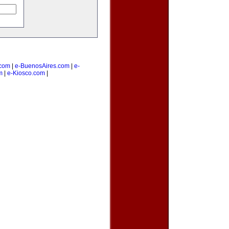
com
|
e-BuenosAires.com
|
e-
m
|
e-Kiosco.com
|