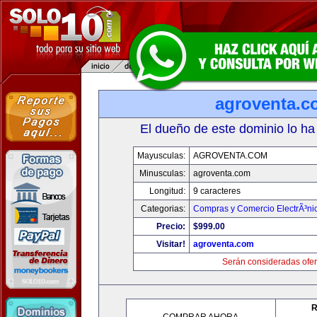
agroventa.c
El dueño de este dominio lo ha
Mayusculas:
AGROVENTA.COM
Minusculas:
agroventa.com
Longitud:
9 caracteres
Categorias:
Compras y Comercio ElectrÃ³ni
Precio:
$999.00
Visitar!
agroventa.com
Serán consideradas ofer
R