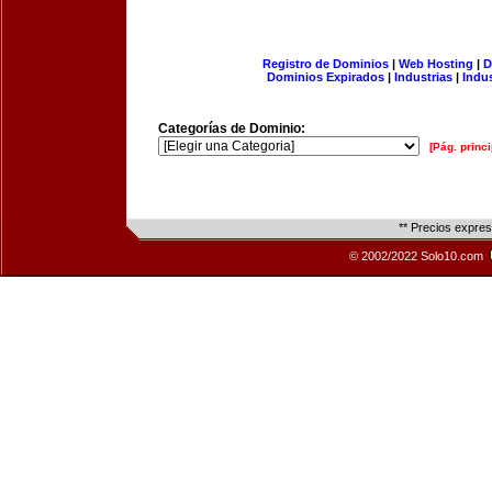
Registro de Dominios
|
Web Hosting
|
D
Dominios Expirados
|
Industrias
|
Indu
Categorías de Dominio:
[Pág. princi
** Precios expre
© 2002/2022 Solo10.com