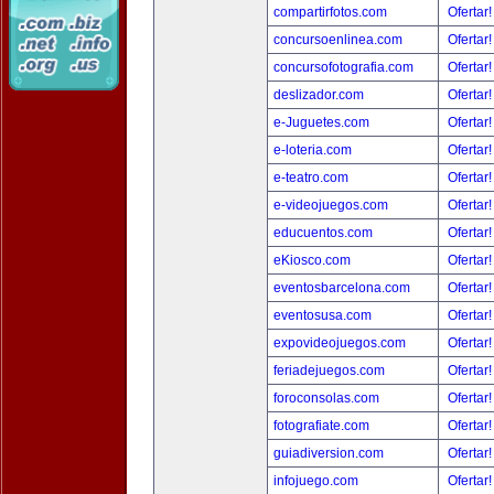
compartirfotos.com
Ofertar
concursoenlinea.com
Ofertar
concursofotografia.com
Ofertar
deslizador.com
Ofertar
e-Juguetes.com
Ofertar
e-loteria.com
Ofertar
e-teatro.com
Ofertar
e-videojuegos.com
Ofertar
educuentos.com
Ofertar
eKiosco.com
Ofertar
eventosbarcelona.com
Ofertar
eventosusa.com
Ofertar
expovideojuegos.com
Ofertar
feriadejuegos.com
Ofertar
foroconsolas.com
Ofertar
fotografiate.com
Ofertar
guiadiversion.com
Ofertar
infojuego.com
Ofertar