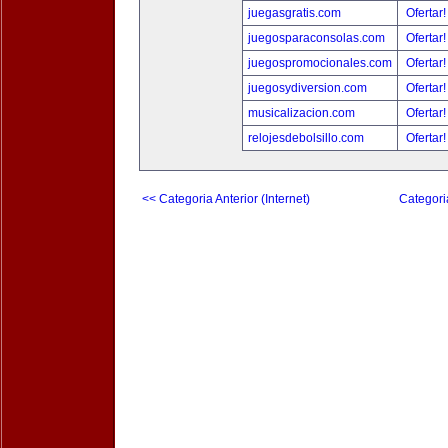
juegasgratis.com
Ofertar
juegosparaconsolas.com
Ofertar
juegospromocionales.com
Ofertar
juegosydiversion.com
Ofertar
musicalizacion.com
Ofertar
relojesdebolsillo.com
Ofertar
<< Categoria Anterior (Internet)
Categori